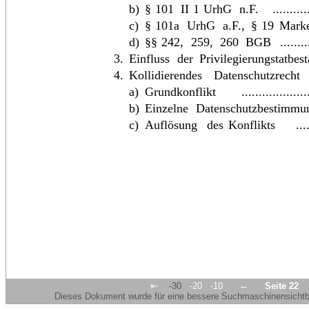
b)
§
101
II
1
UrhG
n.F.
..........
c)
§
101a
UrhG
a.F.,
§
19
Mark
d)
§§
242,
259,
260
BGB
........
3.
Einfluss
der
Privilegierungstatbes
4.
Kollidierendes
Datenschutzrecht
a)
Grundkonflikt
...................
b)
Einzelne
Datenschutzbestimmu
c)
Auflösung
des
Konflikts
...
←
⇤
-30
-20
-10
Seite 22
Dieses Dokument wurde für eine bessere Suchmaschinensichtbar