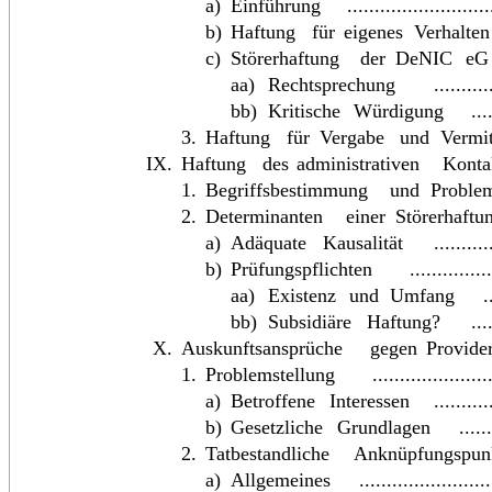
a)
Einführung
.........................
b)
Haftung
für
eigenes
Verhalten
c)
Störerhaftung
der
DeNIC
eG
aa)
Rechtsprechung
..........
bb)
Kritische
Würdigung
...
3.
Haftung
für
Vergabe
und
Vermi
IX.
Haftung
des
administrativen
Konta
1.
Begriffsbestimmung
und
Problem
2.
Determinanten
einer
Störerhaftu
a)
Adäquate
Kausalität
..........
b)
Prüfungspflichten
..............
aa)
Existenz
und
Umfang
.
bb)
Subsidiäre
Haftung?
...
X.
Auskunftsansprüche
gegen
Provide
1.
Problemstellung
.....................
a)
Betroffene
Interessen
..........
b)
Gesetzliche
Grundlagen
.....
2.
Tatbestandliche
Anknüpfungspun
a)
Allgemeines
.......................