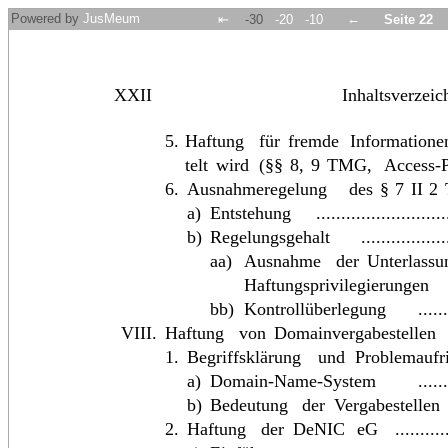
Powered by
JusMeum
←
⇤
-30
-20
-10
Seite 22
XXII
Inhaltsverzeic
5.
Haftung
für
fremde
Informatione
telt
wird
(§§
8,
9
TMG,
Access-P
6.
Ausnahmeregelung
des
§
7
II
2
a)
Entstehung
.........................
b)
Regelungsgehalt
................
aa)
Ausnahme
der
Unterlass
Haftungsprivilegierungen
bb)
Kontrollüberlegung
.....
VIII.
Haftung
von
Domainvergabestellen
1.
Begriffsklärung
und
Problemaufr
a)
Domain-Name-System
.....
b)
Bedeutung
der
Vergabestellen
2.
Haftung
der
DeNIC
eG
..........