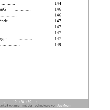
.............
144
enG
.............
146
..............
146
tände
............
147
................
147
........
147
ngen
............
147
.................
149
→
+10
+20
+30
⇥
keit optimiert mit der Technologie von
JusMeum