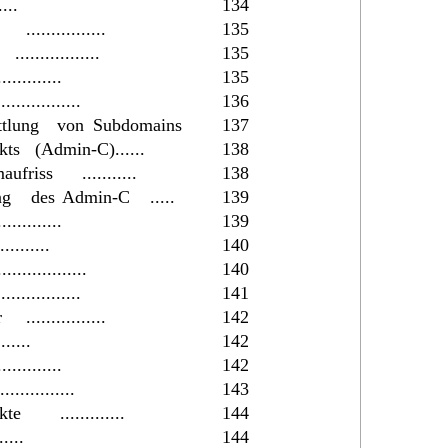
.....
134
................
135
.................
135
.............
135
.................
136
ttlung
von
Subdomains
137
kts
(Admin-C)......
138
aufriss
...........
138
ng
des
Admin-C
.....
139
.............
139
...........
140
..................
140
.................
141
r
................
142
.......
142
.............
142
................
143
kte
.............
144
......
144