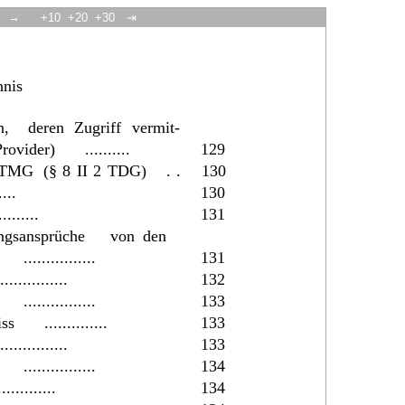
→
+10
+20
+30
⇥
hnis
n,
deren
Zugriff
vermit-
rovider)
..........
129
TMG
(§
8
II
2
TDG)
.
.
130
.....
130
..........
131
ungsansprüche
von
den
................
131
................
132
................
133
iss
..............
133
................
133
................
134
.............
134