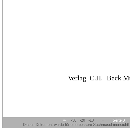
Verlag
C.H.
Beck
M
←
⇤
-30
-20
-10
Seite 3
Dieses Dokument wurde für eine bessere Suchmaschinensichtbar