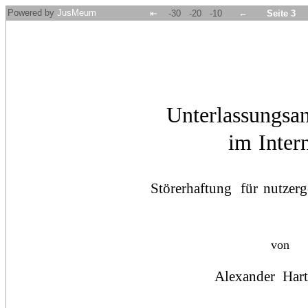
Powered by
JusMeum
←
⇤
-30
-20
-10
Seite 3
Unterlassungsa
im
Inter
Störerhaftung
für
nutzerg
von
Alexander
Har