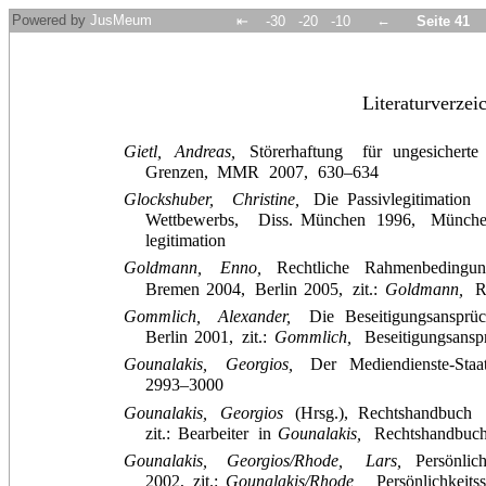
Powered by
JusMeum
←
⇤
-30
-20
-10
Seite 41
Literaturverzei
Gietl,
Andreas,
Störerhaftung
für
ungesicherte
Grenzen,
MMR
2007,
630–634
Glockshuber,
Christine,
Die
Passivlegitimation
Wettbewerbs,
Diss.
München
1996,
Münch
legitimation
Goldmann,
Enno,
Rechtliche
Rahmenbedingu
Bremen
2004,
Berlin
2005,
zit.:
Goldmann,
R
Gommlich,
Alexander,
Die
Beseitigungsansprü
Berlin
2001,
zit.:
Gommlich,
Beseitigungsans
Gounalakis,
Georgios,
Der
Mediendienste-Staa
2993–3000
Gounalakis,
Georgios
(Hrsg.),
Rechtshandbuch
zit.:
Bearbeiter
in
Gounalakis,
Rechtshandbuc
Gounalakis,
Georgios/Rhode,
Lars,
Persönlic
2002,
zit.:
Gounalakis/Rhode,
Persönlichkeits