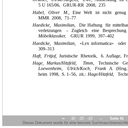
5
U
165/06,
GRUR-RR
2008,
235
Habel,
Oliver
M.,
Eine
Welt
ist
nicht
genug
MMR
2008,
71–77
Haedicke,
Maximilian,
Die
Haftung
für
mittelba
verletzungen
–
Zugleich
eine
Besprechung
Möbelklassiker,
GRUR
1999,
397–402
Haedicke,
Maximilian,
«Lex
informatica»
oder
309–313
Haft,
Fritjof,
Juristische
Rhetorik,
6.
Auflage,
Fr
Hage,
Markus/Hitzfeld,
Timm,
Technische
Ge
Loewenheim,
Ulrich/Koch,
Frank
A.
(Hrsg.
heim
1998,
S.
1–56,
zit.:
Hage/Hitzfeld,
Tech
←
⇤
-30
-20
-10
Seite 41
Dieses Dokument wurde für eine bessere Suchmaschinensichtbar