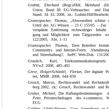
Grabitz,
Eberhard
(Begr.)/Hilf,
Meinhard
(Hr
Union,
Band
III:
EG-Verbraucher-
und
Dat
Stand:
34.
EL
2008,
zit.:
Grabitz/Hilf/Bearbeite
Gramespacher,
Thomas,
„Abwesenheit
schützt
Urteil
des
AG
Winsen
–
23
C
155/05
–
Zur
verspätete
Entfernung
rechtwidriger
Inhalte
gung
und
Möglichkeit
zum
Tätigwerden
w
122/2005,
Abs.
1–11
Gramespacher,
Thomas,
Dem
Betreiber
fremd
Communitys
und
Internet-Foren:
Abmahnun
und
Störerhaftung?,
JurPC
Web-Dok.
131/20
Graulich,
Kurt,
Telekommunikationsgesetz
NVwZ
2008,
485–492
Greve,
Holger/Schärdel,
Florian,
Der
digitale
P
net,
MMR
2008,
644–650
Grosch,
Marcus,
Rechtswandel
und
Rechtskraf
berg
2002,
zit.:
Grosch,
Rechtswandel
und
Re
Gruber,
Michael,
Die
Haftungsbestimmungen
Peter,
Privatrechtsfragen
des
e-commerce,
W
ECG
Grübler,
Ulrike/Jürgens,
Uwe,
Anmerkung
zu