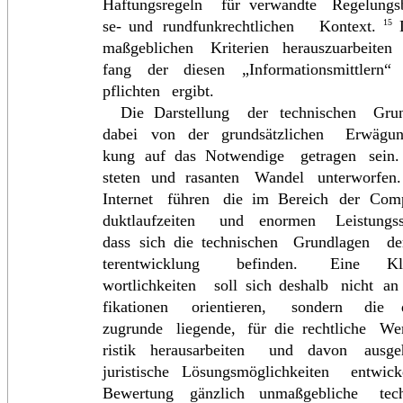
Haftungsregeln
für
verwandte
Regelungs
se-
und
rundfunkrechtlichen
Kontext.
15
maßgeblichen
Kriterien
herauszuarbeiten
fang
der
diesen
„Informationsmittlern“
pflichten
ergibt.
Die
Darstellung
der
technischen
Gru
dabei
von
der
grundsätzlichen
Erwägu
kung
auf
das
Notwendige
getragen
sein.
steten
und
rasanten
Wandel
unterworfen
Internet
führen
die
im
Bereich
der
Comp
duktlaufzeiten
und
enormen
Leistungs
dass
sich
die
technischen
Grundlagen
de
terentwicklung
befinden.
Eine
Kl
wortlichkeiten
soll
sich
deshalb
nicht
an
fikationen
orientieren,
sondern
die
zugrunde
liegende,
für
die
rechtliche
We
ristik
herausarbeiten
und
davon
ausg
juristische
Lösungsmöglichkeiten
entwick
Bewertung
gänzlich
unmaßgebliche
tec