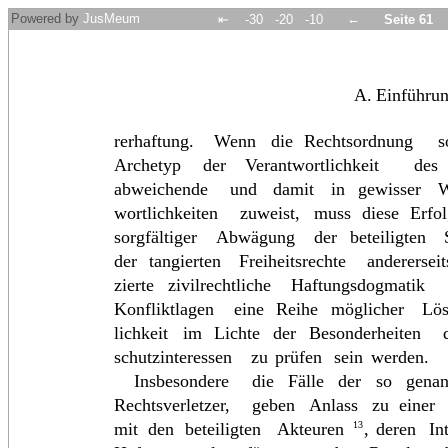
Powered by
JusMeum
←
⇤
-30
-20
-10
Seite 61
A.
Einführu
rerhaftung.
Wenn
die
Rechtsordnung
s
Archetyp
der
Verantwortlichkeit
des
abweichende
und
damit
in
gewisser
W
wortlichkeiten
zuweist,
muss
diese
Erfo
sorgfältiger
Abwägung
der
beteiligten
der
tangierten
Freiheitsrechte
anderersei
zierte
zivilrechtliche
Haftungsdogmatik
Konfliktlagen
eine
Reihe
möglicher
Lös
lichkeit
im
Lichte
der
Besonderheiten
schutzinteressen
zu
prüfen
sein
werden.
Insbesondere
die
Fälle
der
so
gena
Rechtsverletzer,
geben
Anlass
zu
einer
mit
den
beteiligten
Akteuren
,
deren
In
13