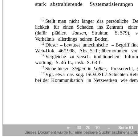
stark
abstrahierende
Systematisierungen
12
Stellt
man
nicht
länger
das
persönliche
De
lichkeit
für
einen
Schaden
ins
Zentrum
eine
(dafür
plädiert
Jansen,
Struktur,
S.
579),
s
Verhältnis
allerdings
seinen
Boden.
13
Dieser
–
bewusst
untechnische
–
Begriff
fin
Web-Dok.
46/1998,
Abs.
5
ff.;
übernommen
vo
14
Vergleiche
zu
versch.
traditionellen
Inform
wortung,
S.
46
ff.,
insb.
S.
63
f.
15
Siehe
hierzu
Steffen
in
Löffler,
Presserecht,
16
Vgl.
etwa
das
sog.
ISO/OSI-7-Schichten-Ref
bei
der
Kommunikation
in
Netzwerken
wie
de
←
⇤
-30
-20
-10
Seite 61
Dieses Dokument wurde für eine bessere Suchmaschinensichtbar